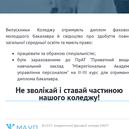
Випускники Коледжу отримують диплом фахово
молодшого бакалавра й свідоцтво про здобуття повн
загальної середньої освіти та мають право:
працювати за обраною спеціальністю;
бути зарахованими до ПрАТ "Приватний вищ
навчальний заклад "Міжрегіональна Академ
управління персоналом" на ІІ-ІІІ курс для отриман
диплома бакалавра.
Не зволікай і ставай частиною
нашого коледжу!
©2025 Академічний фаховий коледж МАУП